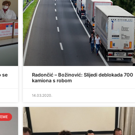
o se
Radončić – Božinović: Slijedi deblokada 700
kamiona s robom
14.03.2020.
TEME