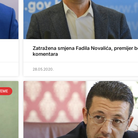
Zatražena smjena Fadila Novalića, premijer 
komentara
28.05.2020.
TEME