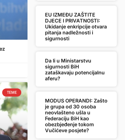
EU IZMEĐU ZAŠTITE
DJECE I PRIVATNOSTI:
Ukidanje enkripcije otvara
pitanja nadležnosti i
sigurnosti
bez
Da li u Ministarstvu
sigurnosti BiH
zataškavaju potencijalnu
aferu?
TEME
MODUS OPERANDI: Zašto
je grupa od 30 osoba
neovlašteno ušla u
Federaciju BiH kao
obezbjeđenje tokom
Vučićeve posjete?