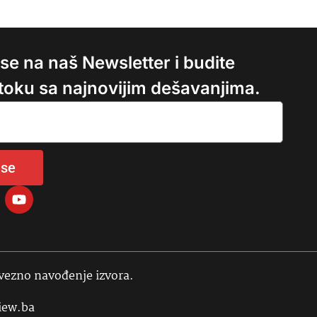
e se na naš Newsletter i budite
 toku sa najnovijim dešavanjima.
 se
avezno navođenje izvora.
iew.ba