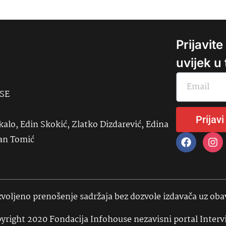
Prijavit
uvijek u
USE
Prijavi
kalo, Edin Skokić, Zlatko Dizdarević, Edina
đan Tomić
voljeno prenošenje sadržaja bez dozvole izdavača uz ob
yright 2020 Fondacija Infohouse nezavisni portal Interv