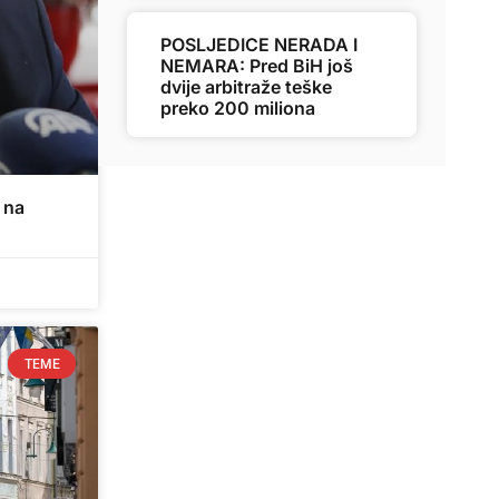
POSLJEDICE NERADA I
NEMARA: Pred BiH još
dvije arbitraže teške
preko 200 miliona
 na
TEME