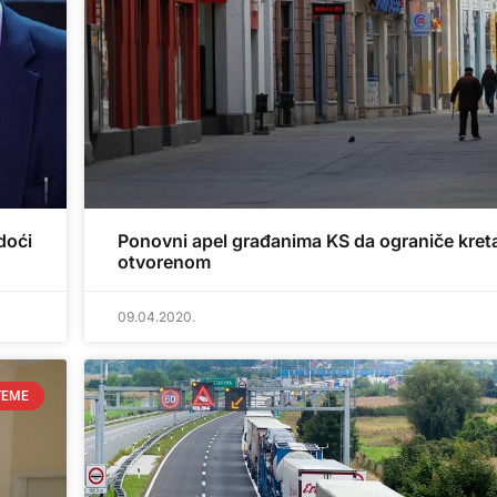
doći
Ponovni apel građanima KS da ograniče kret
otvorenom
09.04.2020.
TEME