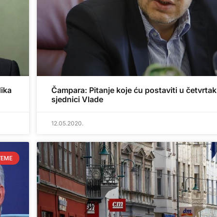
ika
Čampara: Pitanje koje ću postaviti u četvrtak
sjednici Vlade
12.05.2020.
TEME