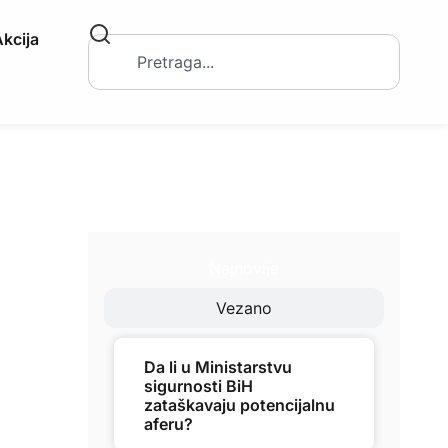
kcija
Najnovije
Vezano
Da li u Ministarstvu
sigurnosti BiH
zataškavaju potencijalnu
aferu?