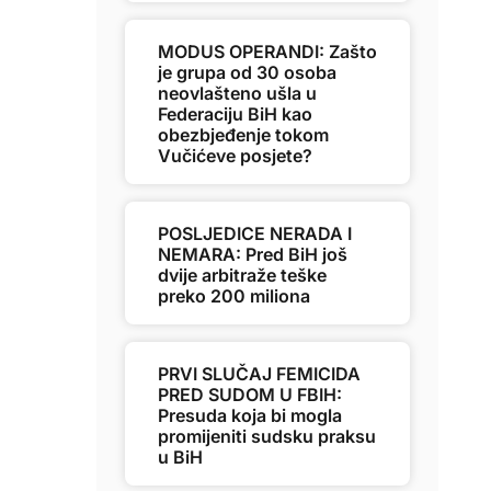
MODUS OPERANDI: Zašto
je grupa od 30 osoba
neovlašteno ušla u
Federaciju BiH kao
obezbjeđenje tokom
Vučićeve posjete?
POSLJEDICE NERADA I
NEMARA: Pred BiH još
dvije arbitraže teške
preko 200 miliona
PRVI SLUČAJ FEMICIDA
PRED SUDOM U FBIH:
Presuda koja bi mogla
promijeniti sudsku praksu
u BiH