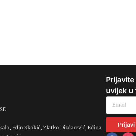
Prijavit
uvijek u
USE
Prijavi
kalo, Edin Skokić, Zlatko Dizdarević, Edina