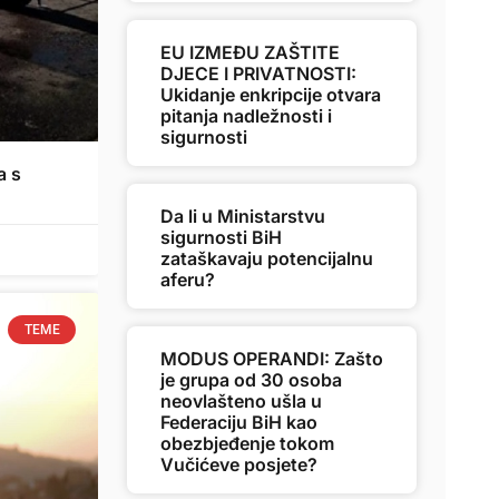
EU IZMEĐU ZAŠTITE
DJECE I PRIVATNOSTI:
Ukidanje enkripcije otvara
pitanja nadležnosti i
sigurnosti
a s
Da li u Ministarstvu
sigurnosti BiH
zataškavaju potencijalnu
aferu?
TEME
MODUS OPERANDI: Zašto
je grupa od 30 osoba
neovlašteno ušla u
Federaciju BiH kao
obezbjeđenje tokom
Vučićeve posjete?