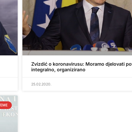
Zvizdić o koronavirusu: Moramo djelovati p
integralno, organizirano
25.02.2020.
TEME