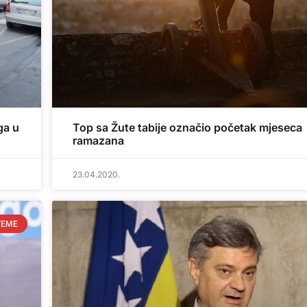
ga u
Top sa Žute tabije označio početak mjeseca
ramazana
23.04.2020.
TEME