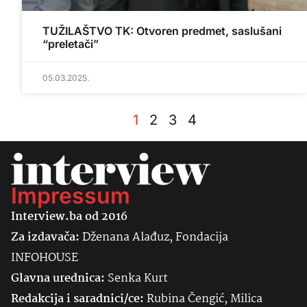
TUŽILAŠTVO TK: Otvoren predmet, saslušani
“preletači”
05.03.2025.
1
2
3
4
Impressum
Interview.ba od 2016
Za izdavača:
Dženana Alađuz, Fondacija
INFOHOUSE
Glavna urednica:
Senka
Kurt
Redakcija i saradnici/ce:
Rubina Čengić, Milica