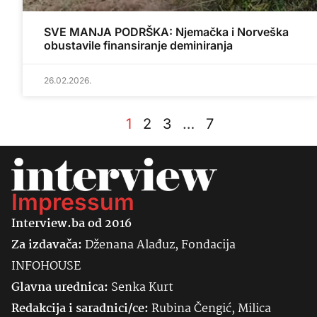
SVE MANJA PODRŠKA: Njemačka i Norveška
obustavile finansiranje deminiranja
26.02.2026.
1
2
3
…
7
Impressum
Interview.ba od 2016
Za izdavača:
Dženana Alađuz, Fondacija
INFOHOUSE
Glavna urednica:
Senka
Kurt
Redakcija i saradnici/ce:
Rubina Čengić, Milica