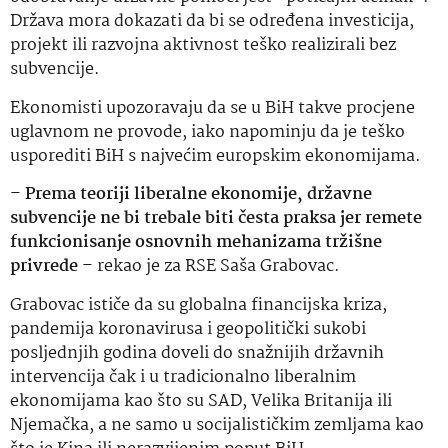
Država mora dokazati da bi se određena investicija,
projekt ili razvojna aktivnost teško realizirali bez
subvencije.
Ekonomisti upozoravaju da se u BiH takve procjene
uglavnom ne provode, iako napominju da je teško
usporediti BiH s najvećim europskim ekonomijama.
–
Prema teoriji liberalne ekonomije, državne
subvencije ne bi trebale biti česta praksa jer remete
funkcionisanje osnovnih mehanizama tržišne
privrede
– rekao je za RSE Saša Grabovac.
Grabovac ističe da su globalna financijska kriza,
pandemija koronavirusa i geopolitički sukobi
posljednjih godina doveli do snažnijih državnih
intervencija čak i u tradicionalno liberalnim
ekonomijama kao što su SAD, Velika Britanija ili
Njemačka, a ne samo u socijalističkim zemljama kao