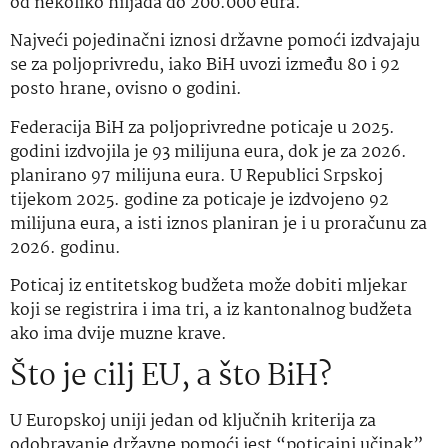
od nekoliko hiljada do 200.000 eura.
Najveći pojedinačni iznosi državne pomoći izdvajaju
se za poljoprivredu, iako BiH uvozi između 80 i 92
posto hrane, ovisno o godini.
Federacija BiH za poljoprivredne poticaje u 2025.
godini izdvojila je 93 milijuna eura, dok je za 2026.
planirano 97 milijuna eura. U Republici Srpskoj
tijekom 2025. godine za poticaje je izdvojeno 92
milijuna eura, a isti iznos planiran je i u proračunu za
2026. godinu.
Poticaj iz entitetskog budžeta može dobiti mljekar
koji se registrira i ima tri, a iz kantonalnog budžeta
ako ima dvije muzne krave.
Što je cilj EU, a što BiH?
U Europskoj uniji jedan od ključnih kriterija za
odobravanje državne pomoći jest “poticajni učinak”.