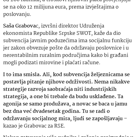
se na oko 12 milijuna eura, prema izvještajima o
poslovanju.
Saša Grabova
c, izvršni direktor Udruženja
ekonomista Republike Srpske SWOT, kaže da dio
subvencija javnim poduzećima ima socijalnu funkciju
jer zakon obvezuje pošte da održavaju poslovnice i u
nerentabilnim ruralnim područjima kako bi građani
mogli podizati mirovine i plaćati račune.
I to ima smisla. Ali, kod subvencija željeznicama se
postavlja pitanje njihove održivosti. Nema nikakve
strategije razvoja saobraćaja niti industrijskih
strategija, a one bi trebale da budu usklađene. Ta
agonija se samo produžava, a novac se baca u jamu
bez dna već dvadesetak godina. Tu se radi o
održavanju socijalnog mira, ljudi se zapošljavaju
–
kazao je Grabovac za RSE.