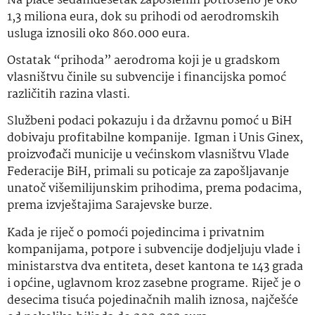
Na plaće sedamdesetak zaposlenih potrošeno je oko
1,3 miliona eura, dok su prihodi od aerodromskih
usluga iznosili oko 860.000 eura.
Ostatak “prihoda” aerodroma koji je u gradskom
vlasništvu činile su subvencije i financijska pomoć
različitih razina vlasti.
Službeni podaci pokazuju i da državnu pomoć u BiH
dobivaju profitabilne kompanije. Igman i Unis Ginex,
proizvođači municije u većinskom vlasništvu Vlade
Federacije BiH, primali su poticaje za zapošljavanje
unatoč višemilijunskim prihodima, prema podacima,
prema izvještajima Sarajevske burze.
Kada je riječ o pomoći pojedincima i privatnim
kompanijama, potpore i subvencije dodjeljuju vlade i
ministarstva dva entiteta, deset kantona te 143 grada
i općine, uglavnom kroz zasebne programe. Riječ je o
desecima tisuća pojedinačnih malih iznosa, najčešće