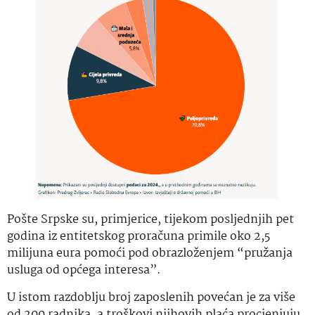
Pošte Srpske su, primjerice, tijekom posljednjih pet
godina iz entitetskog proračuna primile oko 2,5
milijuna eura pomoći pod obrazloženjem “pružanja
usluga od općega interesa”.
U istom razdoblju broj zaposlenih povećan je za više
od 200 radnika, a troškovi njihovih plaća procjenjuju