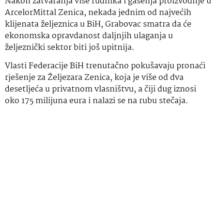
Nakon zatvaranja više rudnika i gašenja proizvodnje u
ArcelorMittal Zenica, nekada jednim od najvećih
klijenata željeznica u BiH, Grabovac smatra da će
ekonomska opravdanost daljnjih ulaganja u
željeznički sektor biti još upitnija.
Vlasti Federacije BiH trenutačno pokušavaju pronaći
rješenje za Željezara Zenica, koja je više od dva
desetljeća u privatnom vlasništvu, a čiji dug iznosi
oko 175 milijuna eura i nalazi se na rubu stečaja.