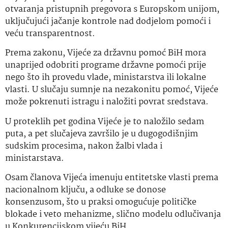
otvaranja pristupnih pregovora s Europskom unijom,
uključujući jačanje kontrole nad dodjelom pomoći i
veću transparentnost.
Prema zakonu, Vijeće za državnu pomoć BiH mora
unaprijed odobriti programe državne pomoći prije
nego što ih provedu vlade, ministarstva ili lokalne
vlasti. U slučaju sumnje na nezakonitu pomoć, Vijeće
može pokrenuti istragu i naložiti povrat sredstava.
U proteklih pet godina Vijeće je to naložilo sedam
puta, a pet slučajeva završilo je u dugogodišnjim
sudskim procesima, nakon žalbi vlada i
ministarstava.
Osam članova Vijeća imenuju entitetske vlasti prema
nacionalnom ključu, a odluke se donose
konsenzusom, što u praksi omogućuje političke
blokade i veto mehanizme, slično modelu odlučivanja
u Konkurencijskom vijeću BiH.