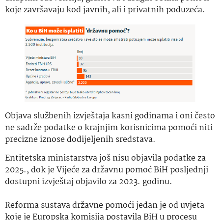
koje završavaju kod javnih, ali i privatnih poduzeća.
Objava službenih izvještaja kasni godinama i oni često
ne sadrže podatke o krajnjim korisnicima pomoći niti
precizne iznose dodijeljenih sredstava.
Entitetska ministarstva još nisu objavila podatke za
2025., dok je Vijeće za državnu pomoć BiH posljednji
dostupni izvještaj objavilo za 2023. godinu.
Reforma sustava državne pomoći jedan je od uvjeta
koje je Europska komisija postavila BiH u procesu