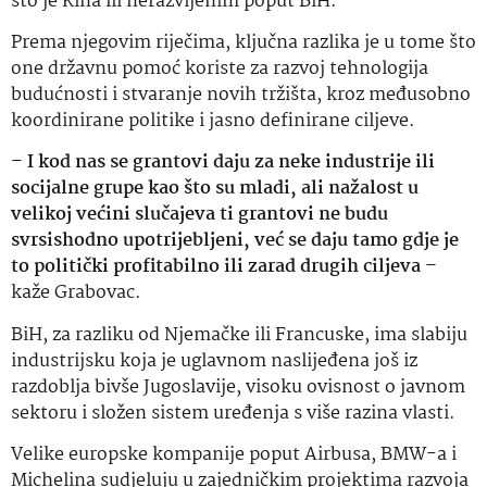
što je Kina ili nerazvijenim poput BiH.
Prema njegovim riječima, ključna razlika je u tome što
one državnu pomoć koriste za razvoj tehnologija
budućnosti i stvaranje novih tržišta, kroz međusobno
koordinirane politike i jasno definirane ciljeve.
–
I kod nas se grantovi daju za neke industrije ili
socijalne grupe kao što su mladi, ali nažalost u
velikoj većini slučajeva ti grantovi ne budu
svrsishodno upotrijebljeni, već se daju tamo gdje je
to politički profitabilno ili zarad drugih ciljeva
–
kaže Grabovac.
BiH, za razliku od Njemačke ili Francuske, ima slabiju
industrijsku koja je uglavnom naslijeđena još iz
razdoblja bivše Jugoslavije, visoku ovisnost o javnom
sektoru i složen sistem uređenja s više razina vlasti.
Velike europske kompanije poput Airbusa, BMW-a i
Michelina sudjeluju u zajedničkim projektima razvoja