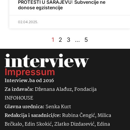
PROTESTI U SARAJEVU: Subvencije ne
donose egzistencije
02.04.2025.
1
2
3
…
5
Impressum
Interview.ba od 2016
Za izdavača:
Dženana Alađuz, Fondacija
INFOHOUSE
Glavna urednica:
Senka
Kurt
Redakcija i saradnici/ce:
Rubina Čengić, Milica
Brčkalo, Edin Skokić, Zlatko Dizdarević, Edina