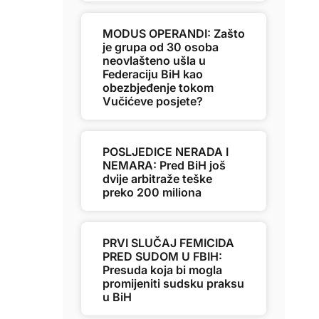
MODUS OPERANDI: Zašto
je grupa od 30 osoba
neovlašteno ušla u
Federaciju BiH kao
obezbjeđenje tokom
Vučićeve posjete?
POSLJEDICE NERADA I
NEMARA: Pred BiH još
dvije arbitraže teške
preko 200 miliona
PRVI SLUČAJ FEMICIDA
PRED SUDOM U FBIH:
Presuda koja bi mogla
promijeniti sudsku praksu
u BiH