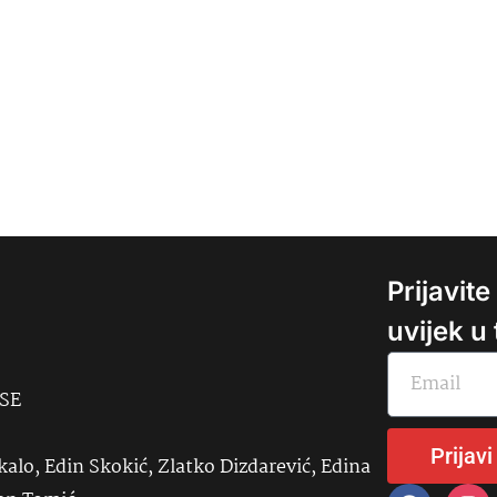
Prijavit
uvijek u
USE
Prijavi
kalo, Edin Skokić, Zlatko Dizdarević, Edina