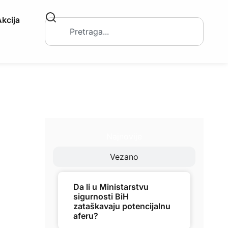
kcija
Najnovije
Vezano
Da li u Ministarstvu
sigurnosti BiH
zataškavaju potencijalnu
aferu?