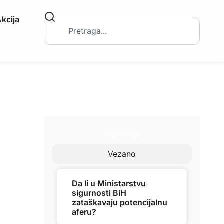
kcija
Najnovije
Vezano
Da li u Ministarstvu
sigurnosti BiH
zataškavaju potencijalnu
aferu?