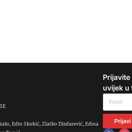
Prijavit
uvijek u
USE
Prijavi
kalo, Edin Skokić, Zlatko Dizdarević, Edina