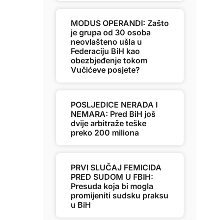
MODUS OPERANDI: Zašto
je grupa od 30 osoba
neovlašteno ušla u
Federaciju BiH kao
obezbjeđenje tokom
Vučićeve posjete?
POSLJEDICE NERADA I
NEMARA: Pred BiH još
dvije arbitraže teške
preko 200 miliona
PRVI SLUČAJ FEMICIDA
PRED SUDOM U FBIH:
Presuda koja bi mogla
promijeniti sudsku praksu
u BiH