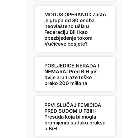
MODUS OPERANDI: Zašto
je grupa od 30 osoba
neovlašteno ušla u
Federaciju BiH kao
obezbjeđenje tokom
Vučićeve posjete?
POSLJEDICE NERADA I
NEMARA: Pred BiH još
dvije arbitraže teške
preko 200 miliona
PRVI SLUČAJ FEMICIDA
PRED SUDOM U FBIH:
Presuda koja bi mogla
promijeniti sudsku praksu
u BiH