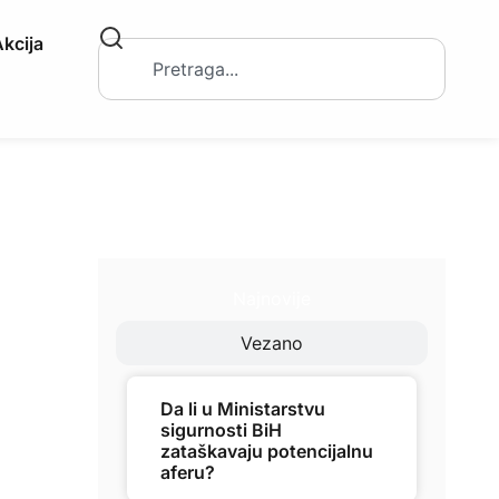
kcija
Najnovije
Vezano
Da li u Ministarstvu
sigurnosti BiH
zataškavaju potencijalnu
aferu?