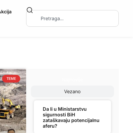
kcija
Najnovije
TEME
Vezano
Da li u Ministarstvu
sigurnosti BiH
zataškavaju potencijalnu
aferu?