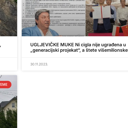
,
UGLJEVIČKE MUKE Ni cigla nije ugrađena u
„generacijski projekat“, a štete višemilionske
30.11.2023.
TEME