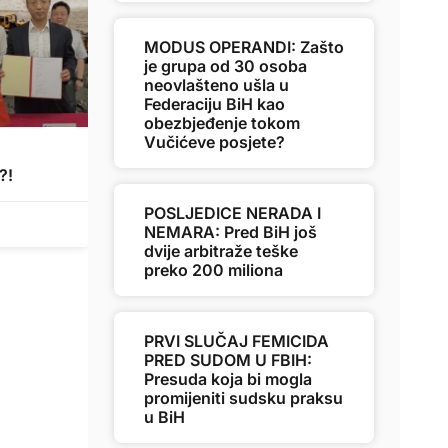
MODUS OPERANDI: Zašto
je grupa od 30 osoba
neovlašteno ušla u
Federaciju BiH kao
obezbjeđenje tokom
Vučićeve posjete?
?!
POSLJEDICE NERADA I
NEMARA: Pred BiH još
dvije arbitraže teške
preko 200 miliona
PRVI SLUČAJ FEMICIDA
PRED SUDOM U FBIH:
Presuda koja bi mogla
promijeniti sudsku praksu
u BiH