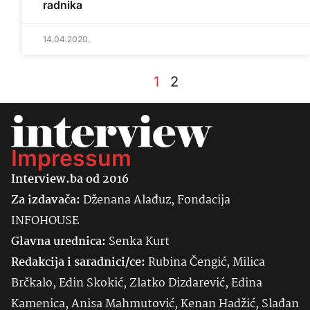
radnika
14.04.2020.
1
2
Impressum
Interview.ba od 2016
Za izdavača:
Dženana Alađuz, Fondacija
INFOHOUSE
Glavna urednica:
Senka
Kurt
Redakcija i saradnici/ce:
Rubina Čengić, Milica
Brčkalo, Edin Skokić, Zlatko Dizdarević, Edina
Kamenica, Anisa Mahmutović, Kenan Hadžić, Slađan