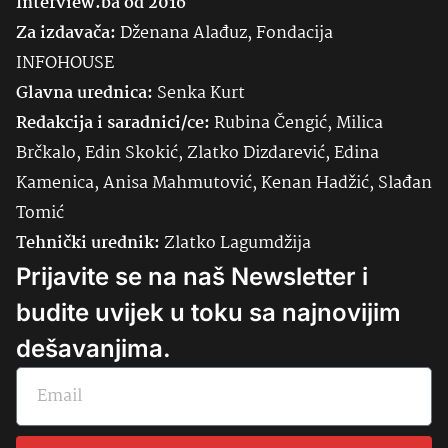
Interview.ba od 2016
Za izdavača:
Dženana Alađuz, Fondacija
INFOHOUSE
Glavna urednica:
Senka
Kurt
Redakcija i saradnici/ce:
Rubina Čengić, Milica
Brčkalo, Edin Skokić, Zlatko Dizdarević, Edina
Kamenica, Anisa Mahmutović, Kenan Hadžić, Slađan
Tomić
Tehnički urednik:
Zlatko Lagumdžija
Prijavite se na naš Newsletter i
budite uvijek u toku sa najnovijim
dešavanjima.