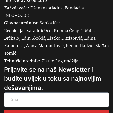
Interview.ba od 2016
Za izdavača:
Dženana Alađuz, Fondacija
INFOHOUSE
Glavna urednica:
Senka
Kurt
Redakcija i saradnici/ce:
Rubina Čengić, Milica
Brčkalo, Edin Skokić, Zlatko Dizdarević, Edina
Kamenica, Anisa Mahmutović, Kenan Hadžić, Slađan
Tomić
Tehnički urednik:
Zlatko Lagumdžija
Prijavite se na naš Newsletter i
budite uvijek u toku sa najnovijim
dešavanjima.