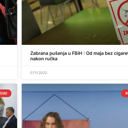
Zabrana pušenja u FBiH : Od maja bez cigare
nakon ručka
07.11.2022.
TEME
I