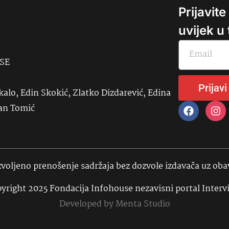
Prijavit
uvijek u
USE
Prijavi
kalo, Edin Skokić, Zlatko Dizdarević, Edina
đan Tomić
voljeno prenošenje sadržaja bez dozvole izdavača uz ob
yright 2025 Fondacija Infohouse nezavisni portal Interv
Developed by
Menta Studio