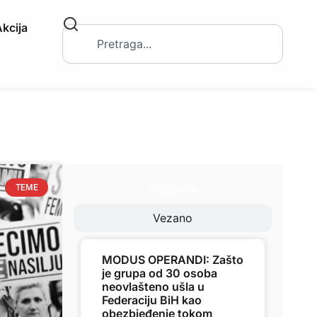
kcija
Najnovije
TEME
Vezano
MODUS OPERANDI: Zašto
je grupa od 30 osoba
neovlašteno ušla u
Federaciju BiH kao
obezbjeđenje tokom