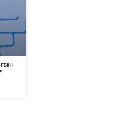
 FBiH:
im