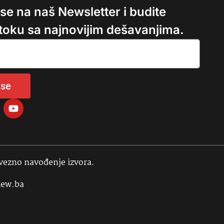
e se na naš Newsletter i budite
 toku sa najnovijim dešavanjima.
 se
avezno navođenje izvora.
iew.ba