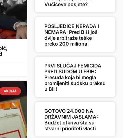
Vučićeve posjete?
POSLJEDICE NERADA I
NEMARA: Pred BiH još
dvije arbitraže teške
preko 200 miliona
ić,
d
PRVI SLUČAJ FEMICIDA
PRED SUDOM U FBIH:
Presuda koja bi mogla
promijeniti sudsku praksu
u BiH
AKCIJA
GOTOVO 24.000 NA
DRŽAVNIM JASLAMA:
Budžet otkriva šta su
stvarni prioriteti vlasti