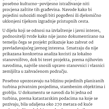
posebno kulturno-povijesno istraživanje niti
procjena zaštite tih građevina. Navode kako bi
pojedini suhozidi mogli biti pogođeni ili djelomično
uklonjeni tijekom izgradnje pristupnih cesta.
U dijelu koji se odnosi na izvlaštenje i javni interes,
podnositelji tvrde kako nije jasno dokumentirano na
temelju čega se projekt prikazuje kao zahvat od
prevladavajućeg javnog interesa. Smatraju da nije
prikazana konkretna analiza koristi za lokalno
stanovništvo, dok bi teret projekta, prema njihovim
navodima, najviše snosili upravo stanovnici i vlasnici
zemljišta u zahvaćenom području.
Posebno upozoravaju na blizinu pojedinih planiranih
turbina privatnim posjedima, stambenim objektima i
groblju. U dokumentu se navodi da bi jedna od
turbina, prema katastarskim podacima na koje se
pozivaju, bila udaljena oko 270 metara od kuće