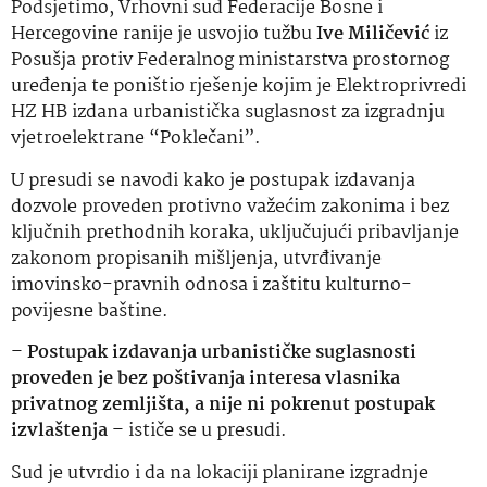
Podsjetimo, Vrhovni sud Federacije Bosne i
Hercegovine ranije je usvojio tužbu
Ive Miličević
iz
Posušja protiv Federalnog ministarstva prostornog
uređenja te poništio rješenje kojim je Elektroprivredi
HZ HB izdana urbanistička suglasnost za izgradnju
vjetroelektrane “Poklečani”.
U presudi se navodi kako je postupak izdavanja
dozvole proveden protivno važećim zakonima i bez
ključnih prethodnih koraka, uključujući pribavljanje
zakonom propisanih mišljenja, utvrđivanje
imovinsko-pravnih odnosa i zaštitu kulturno-
povijesne baštine.
–
Postupak izdavanja urbanističke suglasnosti
proveden je bez poštivanja interesa vlasnika
privatnog zemljišta, a nije ni pokrenut postupak
izvlaštenja
– ističe se u presudi.
Sud je utvrdio i da na lokaciji planirane izgradnje