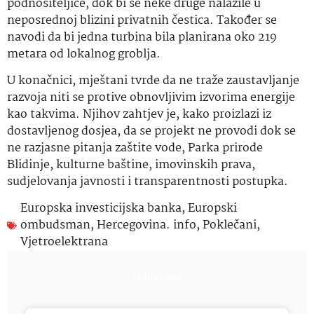
podnositeljice, dok bi se neke druge nalazile u
neposrednoj blizini privatnih čestica. Također se
navodi da bi jedna turbina bila planirana oko 219
metara od lokalnog groblja.
U konačnici, mještani tvrde da ne traže zaustavljanje
razvoja niti se protive obnovljivim izvorima energije
kao takvima. Njihov zahtjev je, kako proizlazi iz
dostavljenog dosjea, da se projekt ne provodi dok se
ne razjasne pitanja zaštite vode, Parka prirode
Blidinje, kulturne baštine, imovinskih prava,
sudjelovanja javnosti i transparentnosti postupka.
Europska investicijska banka
,
Europski
ombudsman
,
Hercegovina. info
,
Poklečani
,
Vjetroelektrana
Najnovije