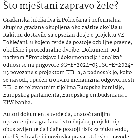
Što mještani zapravo žele?
Građanska inicijativa iz Poklečana i neformalna
skupina građana okupljena oko zaštite okoliša u
Rakitnu dostavile su opsežan dosje o projektu VE
Poklečani, u kojem tvrde da postoje ozbiljne pravne,
okolišne i proceduralne dvojbe. Dokument pod
nazivom “Protuizjava i dokumentacija i analiza”
odnosi se na prigovore SG-E-2024-03 i SG-E-2024-
25 povezane s projektom EIB-a, a podnesak je, kako
se navodi, upućen u okviru mehanizma odgovornosti
EIB-a te relevantnim tijelima Europske komisije,
Europskog parlamenta, Europskog ombudsmana i
KfW banke.
Autori dokumenta tvrde da, unatoč ranijim
upozorenjima građana i stručnjaka, projekt nije
obustavljen te da i dalje postoji rizik za pitku vodu,
okoliš, zdravlje i imovinska prava. U dosjeu navode