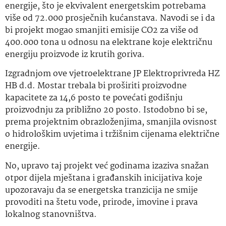
energije, što je ekvivalent energetskim potrebama
više od 72.000 prosječnih kućanstava. Navodi se i da
bi projekt mogao smanjiti emisije CO2 za više od
400.000 tona u odnosu na elektrane koje električnu
energiju proizvode iz krutih goriva.
Izgradnjom ove vjetroelektrane JP Elektroprivreda HZ
HB d.d. Mostar trebala bi proširiti proizvodne
kapacitete za 14,6 posto te povećati godišnju
proizvodnju za približno 20 posto. Istodobno bi se,
prema projektnim obrazloženjima, smanjila ovisnost
o hidrološkim uvjetima i tržišnim cijenama električne
energije.
No, upravo taj projekt već godinama izaziva snažan
otpor dijela mještana i građanskih inicijativa koje
upozoravaju da se energetska tranzicija ne smije
provoditi na štetu vode, prirode, imovine i prava
lokalnog stanovništva.