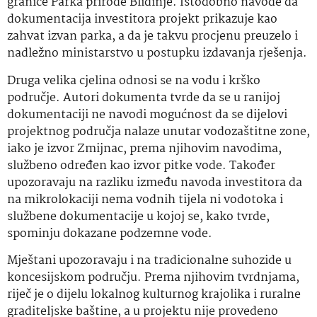
granice Parka prirode Blidinje. Istodobno navode da
dokumentacija investitora projekt prikazuje kao
zahvat izvan parka, a da je takvu procjenu preuzelo i
nadležno ministarstvo u postupku izdavanja rješenja.
Druga velika cjelina odnosi se na vodu i krško
područje. Autori dokumenta tvrde da se u ranijoj
dokumentaciji ne navodi mogućnost da se dijelovi
projektnog područja nalaze unutar vodozaštitne zone,
iako je izvor Zmijnac, prema njihovim navodima,
službeno određen kao izvor pitke vode. Također
upozoravaju na razliku između navoda investitora da
na mikrolokaciji nema vodnih tijela ni vodotoka i
službene dokumentacije u kojoj se, kako tvrde,
spominju dokazane podzemne vode.
Mještani upozoravaju i na tradicionalne suhozide u
koncesijskom području. Prema njihovim tvrdnjama,
riječ je o dijelu lokalnog kulturnog krajolika i ruralne
graditeljske baštine, a u projektu nije provedeno