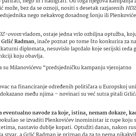
ovac na financiranje određenih političara u Europskoj uni
 dokazano među njima – novinari su već sutra pitali Grlić
a eventualno navode za koje, istina, nemam dokaze, ka
okušao se izvaditi Plenkovićev inoministar iz rupe koju s
tetima, nastavio dublje kopati. Optužiti danas, nakon rus
la stvar, a Grlić Radman je priznao da za to nema nikakv
 je
SDP-ov
predsjednik saborskog Odbora za unutarnju po
no-obavještajnu agenciju (
SOA
) je li tačno da su Rusi
.
SOA
mu je odgovorila da nisu. Pored toga, da
HDZ
ima i
ih već dostavili medijima koje kontroliraju i tako
če med iz usta
mlji završila priča o tome da Milanovića financiraju Rusi,
rmalnosti. Kampanja laži je nastavljena, a u nju se uključ