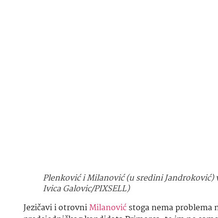
Plenković i Milanović (u sredini Jandroković) 
Ivica Galovic/PIXSELL)
Jezičavi i otrovni
Milanović
stoga nema problema ni
predsjedničkog kandidata Primorca, te im ne samo p
ima samo koristi, jer pokazuje da se jedan Milanovi
Kakav god inače bio, Hrvati bi ipak radije takvog
poslušnika.
Kad se razgrne rat riječima koji Milanović vodi s
H
izrekao hrvatski ministar vanjskih poslova
Gordan
Plenkovićevog ministra. Grlić Radman je u biti kari
kojeg baš nitko u Hrvatskoj ne smatra doraslim fun
Zato i ne čudi što se baš on prvi zaletio s izjavo
financirali neki ruski izvori”.