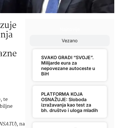
zuje
Najnovije
anja
Vezano
razne
SVAKO GRADI “SVOJE”.
Milijarde eura za
nepovezane autoceste u
BiH
PLATFORMA KOJA
, te
OSNAŽUJE: Sloboda
izražavanja kao test za
biljne
bh. društvo i uloga mladih
NSATU
), na