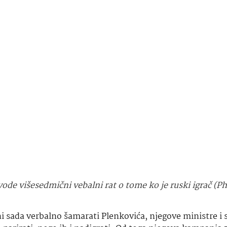
vode višesedmični vebalni rat o tome ko je ruski igrač (P
 sada verbalno šamarati Plenkovića, njegove ministre i 
arirati, nego ih i nadigrati. Od toga njegova kampanja z
ć može, bez da se oznoji, nositi s desetak razjarenih
HDZ
 predsjednika nego nekakvog dosadnog šonju ili Plenković
DZ-ovom
vladom, ostaje jedna vrlo ozbiljna optužba, koju
 Grlić Radman
, inače poznat po tome što konkurira za n
katurni diplomata, nesuvislo laprdalo koje serijski reda g
kciji koju obavlja.
m da su Milanovićevu “predsjedničku kampanju vjerojatno