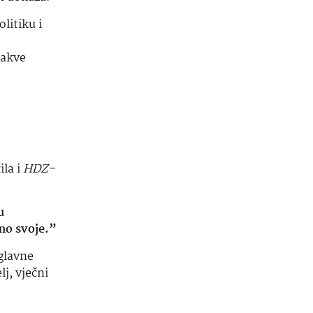
u
mo svoje.”
glavne
lj, vječni
ao
nas je
bno