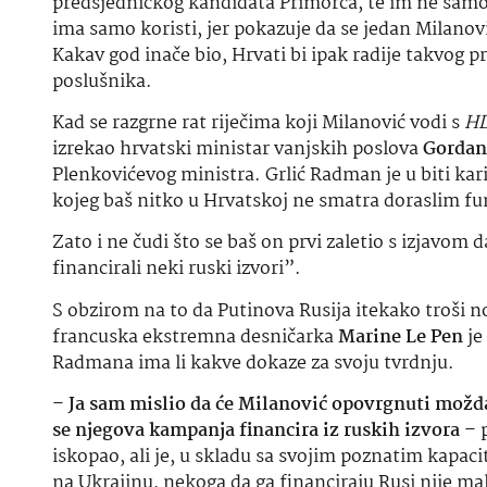
S obzirom na to da Putinova Rusija itekako troši n
francuska ekstremna desničarka
Marine Le Pen
je
Radmana ima li kakve dokaze za svoju tvrdnju.
–
Ja sam mislio da će Milanović opovrgnuti možd
se njegova kampanja financira iz ruskih izvora
– p
iskopao, ali je, u skladu sa svojim poznatim kapaci
na Ukrajinu, nekoga da ga financiraju Rusi nije ma
Razotkrivanje ove
HDZ-ove
laži se nastavilo i kada
nacionalnu sigurnost
Ranko Ostojić
pitao Sigurnos
financirali Milanovićevu predsjedničku kampanju
konkretne dokaze za tu tvrdnju, nema sumnje da bi 
diskreditirali Milanovića.
Kada priča o Rusiji Čoviču te
Nakon očitovanja
SOA-e
bi u nekoj normalnijoj ze
ali Hrvatska pod
HDZ-ovom
vlašću je daleko od no