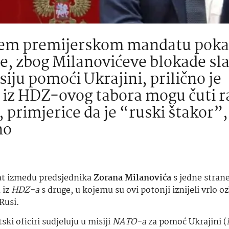
rećem premijerskom mandatu poka
je, zbog Milanovićeve blokade sl
iju pomoći Ukrajini, prilično je
 i iz HDZ-ovog tabora mogu čuti 
 primjerice da je “ruski štakor”,
no
rat između predsjednika
Zorana Milanovića
s jedne strane
 iz
HDZ-a
s druge, u kojemu su ovi potonji iznijeli vrlo oz
Rusi.
ki oficiri sudjeluju u misiji
NATO-a
za pomoć Ukrajini (