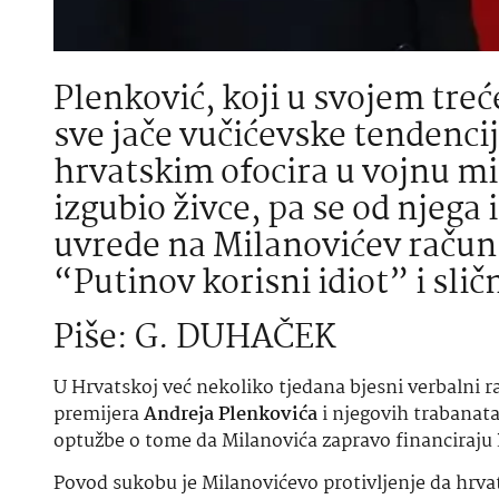
Plenković, koji u svojem t
sve jače vučićevske tendenci
hrvatskim ofocira u vojnu mis
izgubio živce, pa se od njega
uvrede na Milanovićev račun,
“Putinov korisni idiot” i slič
Piše: G. DUHAČEK
U Hrvatskoj već nekoliko tjedana bjesni verbalni 
premijera
Andreja Plenkovića
i njegovih trabanata
optužbe o tome da Milanovića zapravo financiraju 
Povod sukobu je Milanovićevo protivljenje da hrvats