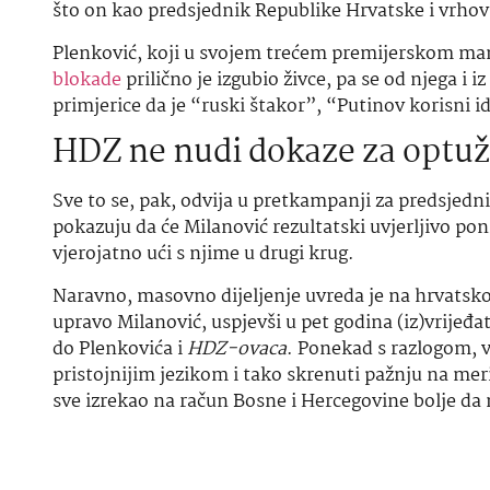
što on kao predsjednik Republike Hrvatske i vrho
Plenković, koji u svojem trećem premijerskom man
blokade
prilično je izgubio živce, pa se od njega i iz
primjerice da je “ruski štakor”, “Putinov korisni id
HDZ ne nudi dokaze za optuž
Sve to se, pak, odvija u pretkampanji za predsjedni
pokazuju da će Milanović rezultatski uvjerljivo pon
vjerojatno ući s njime u drugi krug.
Naravno, masovno dijeljenje uvreda je na hrvatsk
upravo Milanović, uspjevši u pet godina (iz)vrijeđat
do Plenkovića i
HDZ-ovaca
. Ponekad s razlogom, v
pristojnijim jezikom i tako skrenuti pažnju na mer
sve izrekao na račun Bosne i Hercegovine bolje da