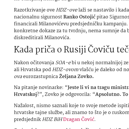
ova
eurozastupnica
Željana Zovko.
Na pitanje novinarke: “
Jeste li vi na tragu minis
Hrvatskoj
?”, Zovko je odgovorila: “
Apsolutno. To 
Nažalost, nismo saznali koje to svoje metode ispi
hrvatske tajne službe, ali znamo to što je o ruskom 
predsjednik
HDZ BiH
Dragan Čović
.
On je u februaru 2020. bio u službenoj posjeti Rusij
Federacije
Valentine Matvienko
, te je u intervjuu
– Moje je stajalište da BiH i Ruska Federacija tre
međuparlamentarne suradnje. Vjerujem da je za Bo
partnera.
Pa dodao: –
Ruska Federacija, s obzirom na svoje
nedostižna vrijednost.”
Ima još: –
Osobito kad pogledate jugoistočnu Eur
nezamjenjiva.