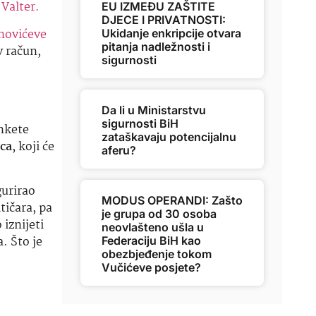
e
Valter.
EU IZMEĐU ZAŠTITE
DJECE I PRIVATNOSTI:
novićeve
Ukidanje enkripcije otvara
pitanja nadležnosti i
v račun,
sigurnosti
Da li u Ministarstvu
sigurnosti BiH
ankete
zataškavaju potencijalnu
ca
, koji će
aferu?
gurirao
MODUS OPERANDI: Zašto
tičara, pa
je grupa od 30 osoba
iznijeti
neovlašteno ušla u
. Što je
Federaciju BiH kao
obezbjeđenje tokom
Vučićeve posjete?