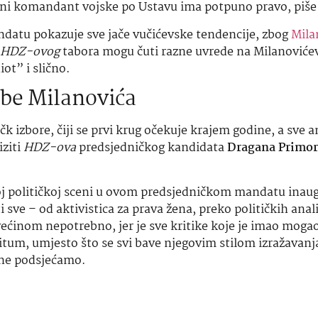
vni komandant vojske po Ustavu ima potpuno pravo, piš
datu pokazuje sve jače vučićevske tendencije, zbog
Mila
HDZ-ovog
tabora mogu čuti razne uvrede na Milanoviće
iot” i slično.
be Milanovića
čk izbore, čiji se prvi krug očekuje krajem godine, a sve 
iziti
HDZ-ova
predsjedničkog kandidata
Dragana Primor
oj političkoj sceni u ovom predsjedničkom mandatu inau
i sve – od aktivistica za prava žena, preko političkih anali
ećinom nepotrebno, jer je sve kritike koje je imao mogao 
itum, umjesto što se svi bave njegovim stilom izražavanja
 ne podsjećamo.