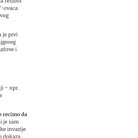
ji – npr.
a
o recimo da
i je sam
ke invazije
ih dokaza.
litiku i
kakve
ila i
HDZ-