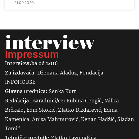
21.09.2020.
Impressum
Interview.ba od 2016
Za izdavača:
Dženana Alađuz, Fondacija
INFOHOUSE
Glavna urednica:
Senka
Kurt
Redakcija i saradnici/ce:
Rubina Čengić, Milica
Brčkalo, Edin Skokić, Zlatko Dizdarević, Edina
Kamenica, Anisa Mahmutović, Kenan Hadžić, Slađan
Tomić
Tehnički urednik:
Zlatko Lagumdžija