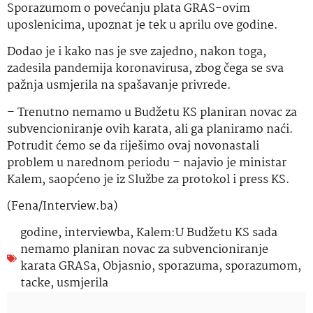
Sporazumom o povećanju plata GRAS-ovim
uposlenicima, upoznat je tek u aprilu ove godine.
Dodao je i kako nas je sve zajedno, nakon toga,
zadesila pandemija koronavirusa, zbog čega se sva
pažnja usmjerila na spašavanje privrede.
– Trenutno nemamo u Budžetu KS planiran novac za
subvencioniranje ovih karata, ali ga planiramo naći.
Potrudit ćemo se da riješimo ovaj novonastali
problem u narednom periodu – najavio je ministar
Kalem, saopćeno je iz Službe za protokol i press KS.
(Fena/Interview.ba)
godine
,
interviewba
,
Kalem:U Budžetu KS sada
nemamo planiran novac za subvencioniranje
karata GRASa
,
Objasnio
,
sporazuma
,
sporazumom
,
tacke
,
usmjerila