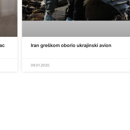
ac
Iran greškom oborio ukrajinski avion
09.01.2020.