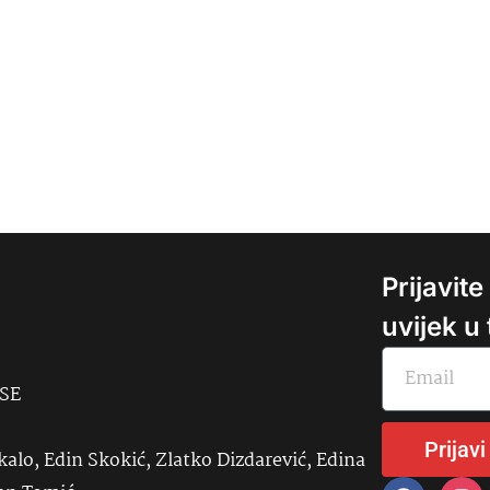
Prijavit
uvijek u
USE
Prijavi
kalo, Edin Skokić, Zlatko Dizdarević, Edina