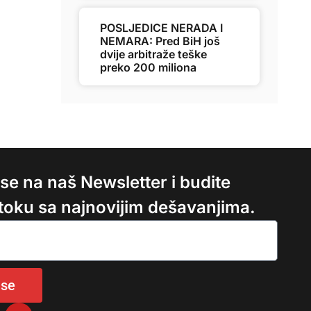
POSLJEDICE NERADA I
NEMARA: Pred BiH još
dvije arbitraže teške
preko 200 miliona
e se na naš Newsletter i budite
 toku sa najnovijim dešavanjima.
 se