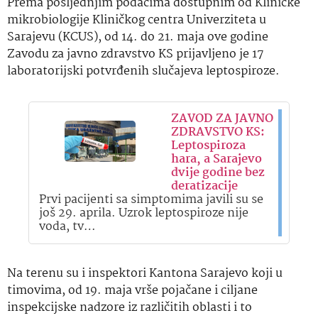
Prema posljednjim podacima dostupnim od Kliničke
mikrobiologije Kliničkog centra Univerziteta u
Sarajevu (KCUS), od 14. do 21. maja ove godine
Zavodu za javno zdravstvo KS prijavljeno je 17
laboratorijski potvrđenih slučajeva leptospiroze.
ZAVOD ZA JAVNO
ZDRAVSTVO KS:
Leptospiroza
hara, a Sarajevo
dvije godine bez
deratizacije
Prvi pacijenti sa simptomima javili su se
još 29. aprila. Uzrok leptospiroze nije
voda, tv…
Na terenu su i inspektori Kantona Sarajevo koji u
timovima, od 19. maja vrše pojačane i ciljane
inspekcijske nadzore iz različitih oblasti i to