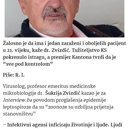
Žalosno je da ima i jedan zaraženi i oboljelih pacijent
u 21. vijeku, kaže dr. Zvizdić. Tužiteljstvo KS
pokrenulo istragu, a premijer Kantona tvrdi da je
“sve pod kontrolom”
Piše: R. I.
Virusolog, profesor emeritus medicinske
mikrobiologije dr.
Šukrija Zvizdić
kazao je za
Interview.ba
povodom proglašenja epidemije
leptospiroze da su “zoonoze su ozbiljna prijetnja
stanovništvu”
–
Infektivni agensi inficiraju životinje i ljude. Ljudi