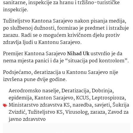
sanitarne, inspekcije za hranu i tržišno-turističke
inspekcije.
Tužiteljstvo Kantona Sarajevo nakon pisanja medija,
po službenoj dužnosti, formirao je predmet i istražuje
zarazu. Radi se o mogućem krivičnom djelu protiv
zdravlja ljudi u Kantonu Sarajevo.
Premijer Kantona Sarajevo
Nihad Uk
ustvrdio je da
nema mjesta panici i da je “situacija pod kontrolom”.
Podsjećamo, deratizacija u Kantonu Sarajevo nije
izvršena pune dvije godine.
Aerodromsko naselje
,
Deratizacija
,
Dobrinja
,
epidemija
,
Kanton Sarajevo
,
KCUS
,
Leptrospiroza
,
Ministarstvo zdravstva KS
,
naredba
,
savjeti
,
Šukrija
Zvizdić
,
Tužiteljstvo KS
,
Virusolog
,
zaraza
,
Zavod za
javno zdravstvo