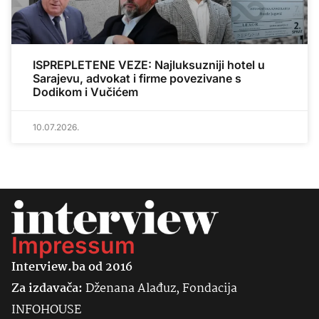
ISPREPLETENE VEZE: Najluksuzniji hotel u
Sarajevu, advokat i firme povezivane s
Dodikom i Vučićem
10.07.2026.
Impressum
Interview.ba od 2016
Za izdavača:
Dženana Alađuz, Fondacija
INFOHOUSE