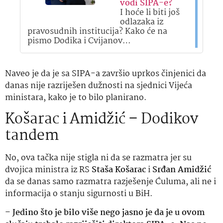
vodi SIPA-e?
I hoće li biti još
odlazaka iz
pravosudnih institucija? Kako će na
pismo Dodika i Cvijanov…
Naveo je da je sa SIPA-a završio uprkos činjenici da
danas nije razriješen dužnosti na sjednici Vijeća
ministara, kako je to bilo planirano.
Košarac i Amidžić – Dodikov
tandem
No, ova tačka nije stigla ni da se razmatra jer su
dvojica ministra iz RS
Staša Košarac
i
Srđan Amidžić
da se danas samo razmatra razješenje Ćuluma, ali ne i
informacija o stanju sigurnosti u BiH.
–
Jedino što je bilo više nego jasno je da je u ovom