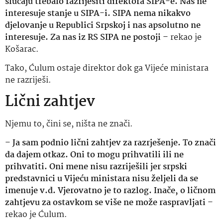
slučaju trebalo razriješiti direktora SIPA-e. Nas ne
interesuje stanje u SIPA-i. SIPA nema nikakvo
djelovanje u Republici Srpskoj i nas apsolutno ne
interesuje. Za nas iz RS SIPA ne postoji
– rekao je
Košarac.
Tako, Ćulum ostaje direktor dok ga Vijeće ministara
ne razriješi.
Lični zahtjev
Njemu to, čini se, ništa ne znači.
–
Ja sam podnio lični zahtjev za razrješenje. To znači
da dajem otkaz. Oni to mogu prihvatili ili ne
prihvatiti. Oni mene nisu razriješili jer srpski
predstavnici u Vijeću ministara nisu željeli da se
imenuje v.d. Vjerovatno je to razlog. Inače, o ličnom
zahtjevu za ostavkom se više ne može raspravljati
–
rekao je Ćulum.