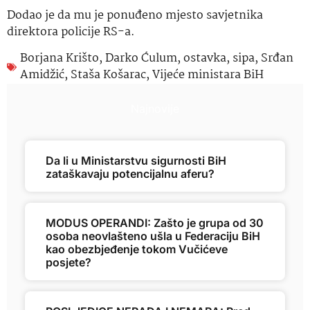
Dodao je da mu je ponuđeno mjesto savjetnika
direktora policije RS-a.
Borjana Krišto
,
Darko Ćulum
,
ostavka
,
sipa
,
Srđan
Amidžić
,
Staša Košarac
,
Vijeće ministara BiH
Najnovije
Da li u Ministarstvu sigurnosti BiH
zataškavaju potencijalnu aferu?
MODUS OPERANDI: Zašto je grupa od 30
osoba neovlašteno ušla u Federaciju BiH
kao obezbjeđenje tokom Vučićeve
posjete?