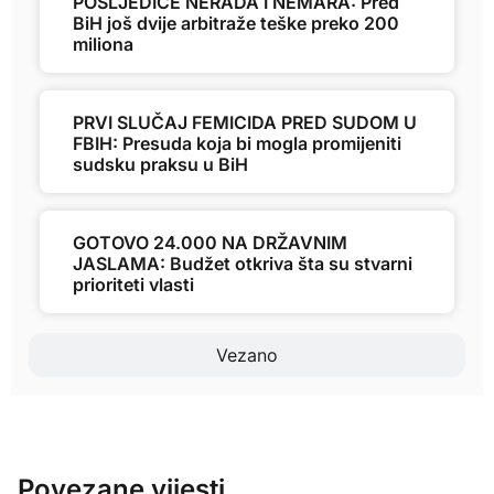
POSLJEDICE NERADA I NEMARA: Pred
BiH još dvije arbitraže teške preko 200
miliona
PRVI SLUČAJ FEMICIDA PRED SUDOM U
FBIH: Presuda koja bi mogla promijeniti
sudsku praksu u BiH
GOTOVO 24.000 NA DRŽAVNIM
JASLAMA: Budžet otkriva šta su stvarni
prioriteti vlasti
Vezano
Povezane vijesti