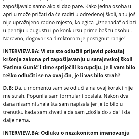
zapošljavalo samo ako si dao pare. Kako jedna osoba u
aprilu može pričati da će raditi u određenoj školi, a tu još
nije upražnjeno radno mjesto, kolegica „iznenada“ odlazi
u penziju u augustu i po konkursu prime baš tu osobu .
Naravno, dogovor sa direktorom je postignut ranije“.
INTERVIEW.BA: Vi ste ste odlučili prijaviti pokušaj
kršenja zakona pri zapošljavanju u sarajevskoj školi
‘Fatima Gunić’ i time spriječili korupciju. Je li vam bilo
teško odlučiti se na ovaj čin, je li vas bilo strah?
D.B:
Da, u momentu sam se odlučila na ovaj korak i nije
me strah. Popunila sam formular i poslala. Nakon dva
dana nisam ni znala šta sam napisala jer je to bilo u
trenutku kada sam shvatila da sam „došla do zida“ i da
dalje nema.
INTERVIEW.BA: Odluku o nezakonitom imenovanju