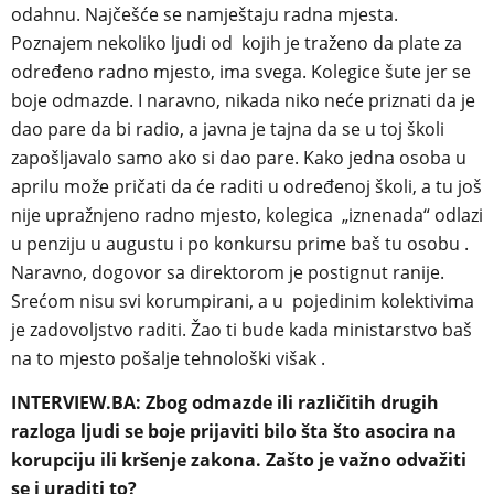
odahnu. Najčešće se namještaju radna mjesta.
Poznajem nekoliko ljudi od kojih je traženo da plate za
određeno radno mjesto, ima svega. Kolegice šute jer se
boje odmazde. I naravno, nikada niko neće priznati da je
dao pare da bi radio, a javna je tajna da se u toj školi
zapošljavalo samo ako si dao pare. Kako jedna osoba u
aprilu može pričati da će raditi u određenoj školi, a tu još
nije upražnjeno radno mjesto, kolegica „iznenada“ odlazi
u penziju u augustu i po konkursu prime baš tu osobu .
Naravno, dogovor sa direktorom je postignut ranije.
Srećom nisu svi korumpirani, a u pojedinim kolektivima
je zadovoljstvo raditi. Žao ti bude kada ministarstvo baš
na to mjesto pošalje tehnološki višak .
INTERVIEW.BA: Zbog odmazde ili različitih drugih
razloga ljudi se boje prijaviti bilo šta što asocira na
korupciju ili kršenje zakona. Zašto je važno odvažiti
se i uraditi to?