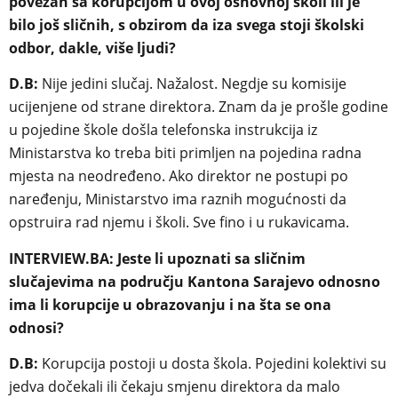
povezan sa korupcijom u ovoj osnovnoj školi ili je
bilo još sličnih, s obzirom da iza svega stoji školski
odbor, dakle, više ljudi?
D.B:
Nije jedini slučaj. Nažalost. Negdje su komisije
ucijenjene od strane direktora. Znam da je prošle godine
u pojedine škole došla telefonska instrukcija iz
Ministarstva ko treba biti primljen na pojedina radna
mjesta na neodređeno. Ako direktor ne postupi po
naređenju, Ministarstvo ima raznih mogućnosti da
opstruira rad njemu i školi. Sve fino i u rukavicama.
INTERVIEW.BA:
Jeste li upoznati sa sličnim
slučajevima na području Kantona Sarajevo odnosno
ima li korupcije u obrazovanju i na šta se ona
odnosi?
D.B:
Korupcija postoji u dosta škola. Pojedini kolektivi su
jedva dočekali ili čekaju smjenu direktora da malo