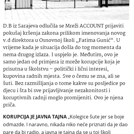
D.B iz Sarajeva odlučila se Mreži ACCOUNT prijaviti
pokušaj kršenja zakona prilikom imenovanja novog
v.d direktora u Osnovnoj školi „Fatima Gunić“. U
vrijeme kada je situacija došla do tog momenta da
nema drugog izlaza. I uspjelo je. Međutim, ovo je
samo jedan od primjera iz mreže korupcije koja je
prisutna u školstvu – politički i lični interesi,
kupovina radnih mjesta. Sve o čemu se zna, ali se
šuti. Bez razmišljanja o tome kakve su posljedice po
djecu i šta bi sve prijavljivanje nezakonitosti i
koruptivnih radnji moglo promijeniti. Ovo je njena
priča.
KORUPCIJA JE JAVNA TAJNA
„Kolegice šute jer se boje
odmazde. I naravno, nikada niko neće priznati da je dao
pare da bi radio, a javna je tajna da se u toj školi