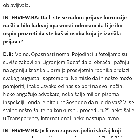
objavljivala.
INTERVIEW.BA: Da li ste se nakon prijave korupcije
našli u bilo kakvoj opasnosti odnosno da li je iko
uspio prozreti da ste baš vi osoba koja je izvršila
prijavu?
D.B:
Ma ne. Opasnosti nema. Pojedinci u foteljama su
suviše zabavljeni „igranjem Boga“ da bi obraćali pažnju
na agoniju kroz koju armija prosvjetnih radnika prolazi
svakog augusta i septembra. Ne misle da ih nešto može
pomjeriti, i tako…svako od nas se bori na svoj način.
Neko angažuje advokate, neko šalje milion pisama
inspekciji i onda je pitaju : “Gospođo da nije do vas? Vi se
stalno nešto žalite na konkursnu proceduru?“, neko šalje
u Transparency International, neko nastupa javno.
INTERVIEW.BA:
Je li ovo zapravo jedini slučaj koji