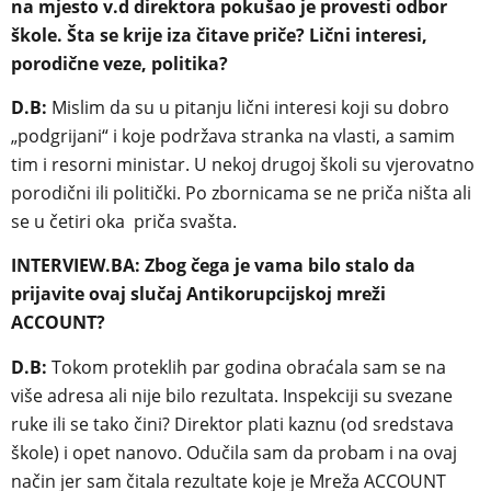
na mjesto v.d direktora pokušao je provesti odbor
škole. Šta se krije iza čitave priče? Lični interesi,
porodične veze, politika?
D.B:
Mislim da su u pitanju lični interesi koji su dobro
„podgrijani“ i koje podržava stranka na vlasti, a samim
tim i resorni ministar. U nekoj drugoj školi su vjerovatno
porodični ili politički. Po zbornicama se ne priča ništa ali
se u četiri oka priča svašta.
INTERVIEW.BA: Zbog čega je vama bilo stalo da
prijavite ovaj slučaj Antikorupcijskoj mreži
ACCOUNT?
D.B:
Tokom proteklih par godina obraćala sam se na
više adresa ali nije bilo rezultata. Inspekciji su svezane
ruke ili se tako čini? Direktor plati kaznu (od sredstava
škole) i opet nanovo. Odučila sam da probam i na ovaj
način jer sam čitala rezultate koje je Mreža ACCOUNT