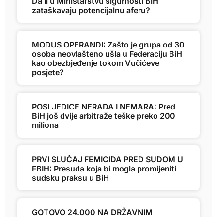
Da li u Ministarstvu sigurnosti BiH
zataškavaju potencijalnu aferu?
MODUS OPERANDI: Zašto je grupa od 30
osoba neovlašteno ušla u Federaciju BiH
kao obezbjeđenje tokom Vučićeve
posjete?
POSLJEDICE NERADA I NEMARA: Pred
BiH još dvije arbitraže teške preko 200
miliona
PRVI SLUČAJ FEMICIDA PRED SUDOM U
FBIH: Presuda koja bi mogla promijeniti
sudsku praksu u BiH
GOTOVO 24.000 NA DRŽAVNIM