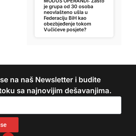
MODUS OPERANDI: Zašto
je grupa od 30 osoba
neovlašteno ušla u
Federaciju BiH kao
obezbjeđenje tokom
Vučićeve posjete?
e se na naš Newsletter i budite
 toku sa najnovijim dešavanjima.
 se