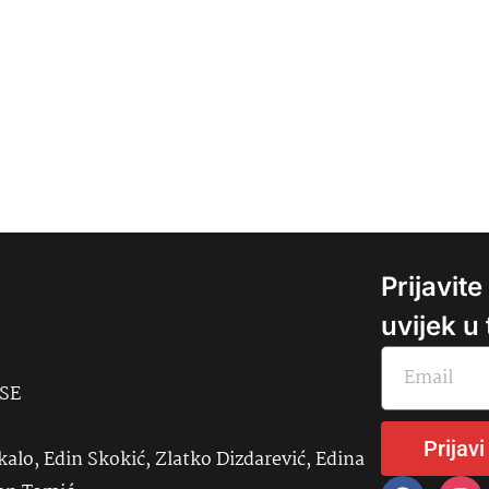
Prijavit
uvijek u
USE
Prijavi
kalo, Edin Skokić, Zlatko Dizdarević, Edina