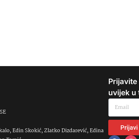
Prijavit
uvijek u
USE
Prijavi
kalo, Edin Skokić, Zlatko Dizdarević, Edina