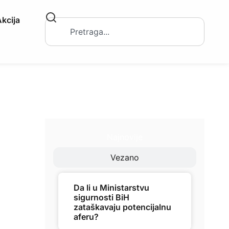
kcija
Najnovije
Vezano
Da li u Ministarstvu
sigurnosti BiH
zataškavaju potencijalnu
aferu?