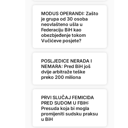
MODUS OPERANDI: Zašto
je grupa od 30 osoba
neovlašteno ušla u
Federaciju BiH kao
obezbjeđenje tokom
Vučićeve posjete?
POSLJEDICE NERADA I
NEMARA: Pred BiH još
dvije arbitraže teške
preko 200 miliona
PRVI SLUČAJ FEMICIDA
PRED SUDOM U FBIH:
Presuda koja bi mogla
promijeniti sudsku praksu
u BiH