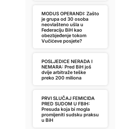
MODUS OPERANDI: Zašto
je grupa od 30 osoba
neovlašteno ušla u
Federaciju BiH kao
obezbjeđenje tokom
Vučićeve posjete?
POSLJEDICE NERADA I
NEMARA: Pred BiH još
dvije arbitraže teške
preko 200 miliona
PRVI SLUČAJ FEMICIDA
PRED SUDOM U FBIH:
Presuda koja bi mogla
promijeniti sudsku praksu
u BiH