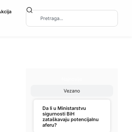
kcija
Najnovije
Vezano
Da li u Ministarstvu
sigurnosti BiH
zataškavaju potencijalnu
aferu?