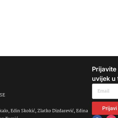
Prijavit
uvijek u
USE
Prijavi
kalo, Edin Skokić, Zlatko Dizdarević, Edina