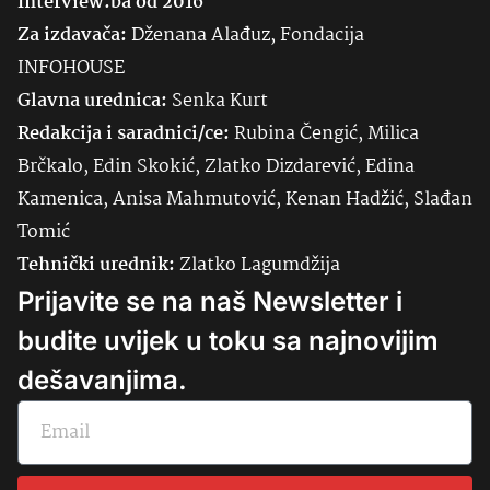
Interview.ba od 2016
Za izdavača:
Dženana Alađuz, Fondacija
INFOHOUSE
Glavna urednica:
Senka
Kurt
Redakcija i saradnici/ce:
Rubina Čengić, Milica
Brčkalo, Edin Skokić, Zlatko Dizdarević, Edina
Kamenica, Anisa Mahmutović, Kenan Hadžić, Slađan
Tomić
Tehnički urednik:
Zlatko Lagumdžija
Prijavite se na naš Newsletter i
budite uvijek u toku sa najnovijim
dešavanjima.