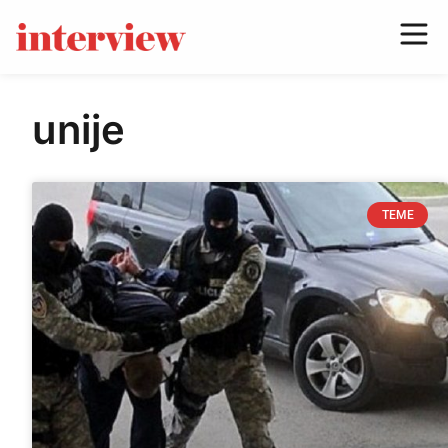
unije
TEME