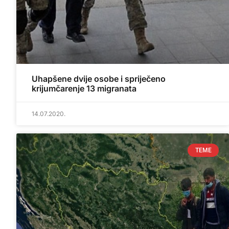
Uhapšene dvije osobe i spriječeno
krijumčarenje 13 migranata
14.07.2020.
TEME