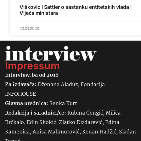
Višković i Sattler o sastanku entitetskih vlada i
Vijeća ministara
23.01.2020.
Impressum
Interview.ba od 2016
Za izdavača:
Dženana Alađuz, Fondacija
INFOHOUSE
Glavna urednica:
Senka
Kurt
Redakcija i saradnici/ce:
Rubina Čengić, Milica
Brčkalo, Edin Skokić, Zlatko Dizdarević, Edina
Kamenica, Anisa Mahmutović, Kenan Hadžić, Slađan