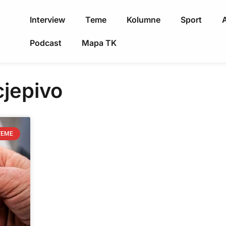
Interview
Teme
Kolumne
Sport
A
Podcast
Mapa TK
cjepivo
TEME