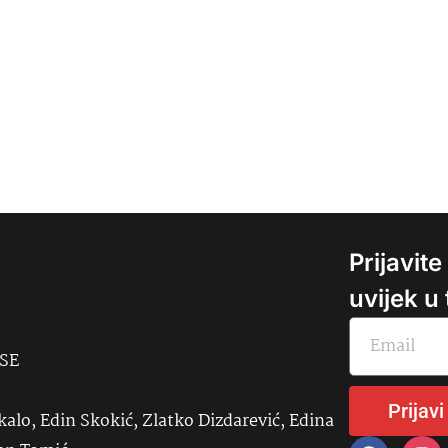
Prijavit
uvijek u
USE
Prijavi
kalo, Edin Skokić, Zlatko Dizdarević, Edina