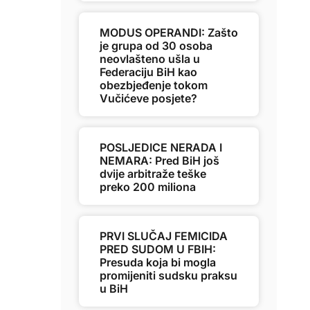
MODUS OPERANDI: Zašto
je grupa od 30 osoba
neovlašteno ušla u
Federaciju BiH kao
obezbjeđenje tokom
Vučićeve posjete?
POSLJEDICE NERADA I
NEMARA: Pred BiH još
dvije arbitraže teške
preko 200 miliona
PRVI SLUČAJ FEMICIDA
PRED SUDOM U FBIH:
Presuda koja bi mogla
promijeniti sudsku praksu
u BiH