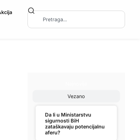
kcija
Najnovije
Vezano
Da li u Ministarstvu
sigurnosti BiH
zataškavaju potencijalnu
aferu?