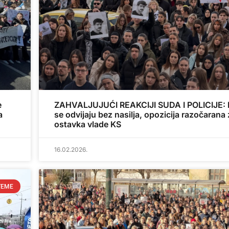
e
ZAHVALJUJUĆI REAKCIJI SUDA I POLICIJE: P
a
se odvijaju bez nasilja, opozicija razočarana
ostavka vlade KS
16.02.2026.
TEME