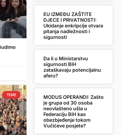
EU IZMEĐU ZAŠTITE
DJECE I PRIVATNOSTI:
Ukidanje enkripcije otvara
pitanja nadležnosti i
sigurnosti
Budimo
Da li u Ministarstvu
sigurnosti BiH
zataškavaju potencijalnu
aferu?
TEME
MODUS OPERANDI: Zašto
je grupa od 30 osoba
neovlašteno ušla u
Federaciju BiH kao
obezbjeđenje tokom
Vučićeve posjete?