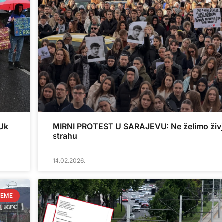
 Uk
MIRNI PROTEST U SARAJEVU: Ne želimo živj
strahu
14.02.2026.
TEME