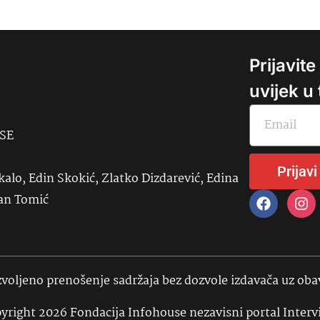
Prijavit
uvijek u
USE
Prijavi
kalo, Edin Skokić, Zlatko Dizdarević, Edina
đan Tomić
voljeno prenošenje sadržaja bez dozvole izdavača uz ob
yright 2026 Fondacija Infohouse nezavisni portal Interv