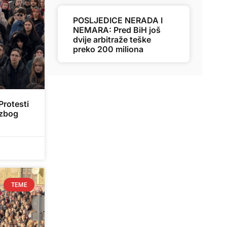
POSLJEDICE NERADA I
NEMARA: Pred BiH još
dvije arbitraže teške
preko 200 miliona
rotesti
 zbog
TEME