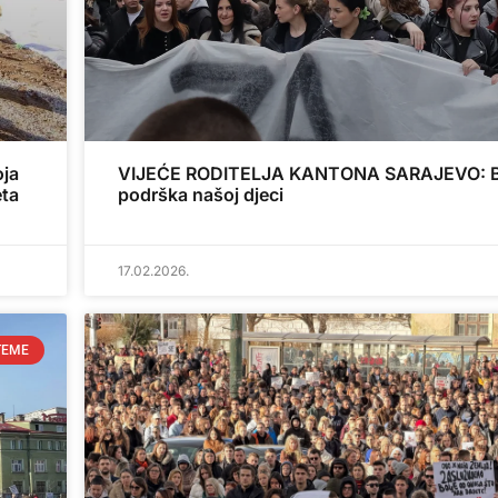
ja
VIJEĆE RODITELJA KANTONA SARAJEVO: 
eta
podrška našoj djeci
17.02.2026.
TEME