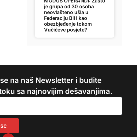
MODUS OPERANDI: Zašto
je grupa od 30 osoba
neovlašteno ušla u
Federaciju BiH kao
obezbjeđenje tokom
Vučićeve posjete?
e se na naš Newsletter i budite
 toku sa najnovijim dešavanjima.
 se