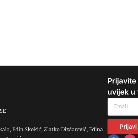
Prijavit
uvijek u
USE
Prijavi
kalo, Edin Skokić, Zlatko Dizdarević, Edina