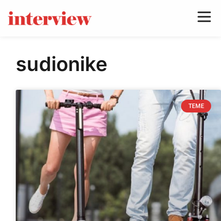
sudionike
TEME