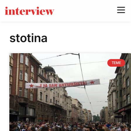
stotina
TEME