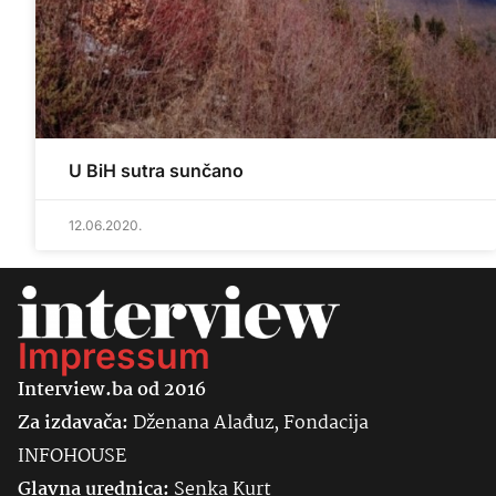
U BiH sutra sunčano
12.06.2020.
Impressum
Interview.ba od 2016
Za izdavača:
Dženana Alađuz, Fondacija
INFOHOUSE
Glavna urednica:
Senka
Kurt