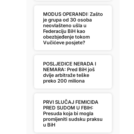
MODUS OPERANDI: Zašto
je grupa od 30 osoba
neovlašteno ušla u
Federaciju BiH kao
obezbjeđenje tokom
Vučićeve posjete?
POSLJEDICE NERADA I
NEMARA: Pred BiH još
dvije arbitraže teške
preko 200 miliona
PRVI SLUČAJ FEMICIDA
PRED SUDOM U FBIH:
Presuda koja bi mogla
promijeniti sudsku praksu
u BiH