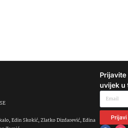
Prijavit
uvijek u
USE
Prijavi
kalo, Edin Skokić, Zlatko Dizdarević, Edina