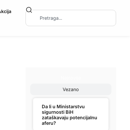
kcija
Najnovije
Vezano
Da li u Ministarstvu
sigurnosti BiH
zataškavaju potencijalnu
aferu?