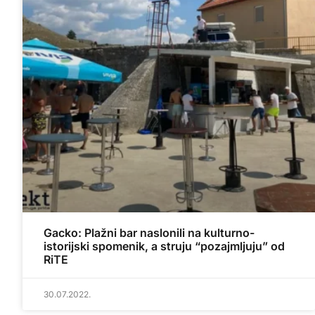
Gacko: Plažni bar naslonili na kulturno-
istorijski spomenik, a struju “pozajmljuju” od
RiTE
30.07.2022.