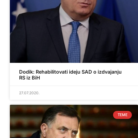
Dodik: Rehabilitovati ideju SAD o izdvajanju
RS iz BiH
27.07.2020.
TEME