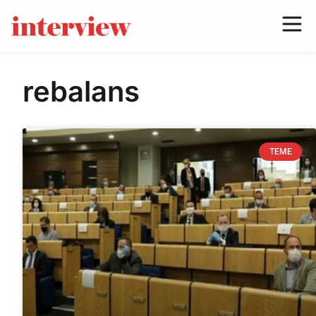
rebalans
TEME