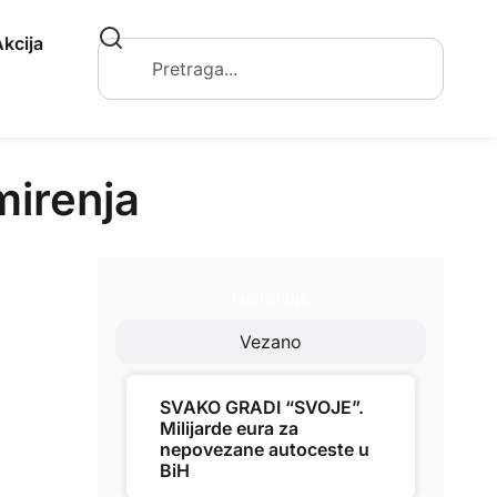
kcija
mirenja
Najnovije
Vezano
SVAKO GRADI “SVOJE”.
Milijarde eura za
nepovezane autoceste u
BiH