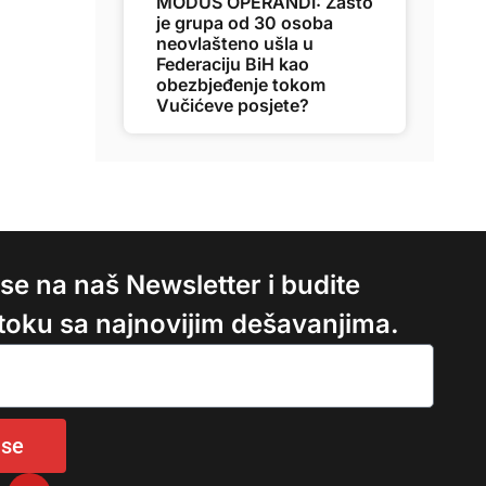
MODUS OPERANDI: Zašto
je grupa od 30 osoba
neovlašteno ušla u
Federaciju BiH kao
obezbjeđenje tokom
Vučićeve posjete?
e se na naš Newsletter i budite
 toku sa najnovijim dešavanjima.
 se