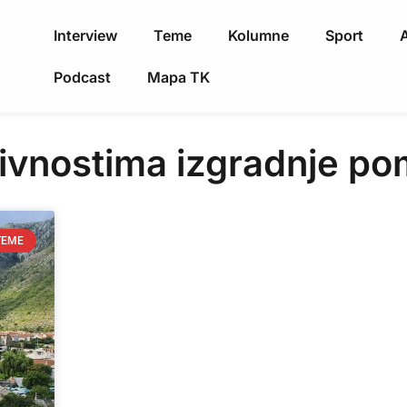
Interview
Teme
Kolumne
Sport
A
Podcast
Mapa TK
ivnostima izgradnje po
TEME