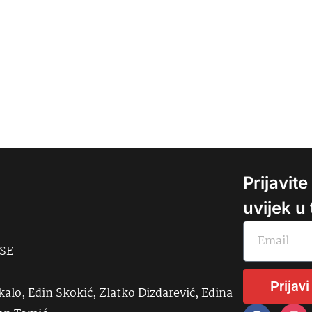
Prijavit
uvijek u
USE
Prijavi
kalo, Edin Skokić, Zlatko Dizdarević, Edina