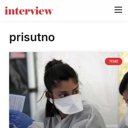
prisutno
TEME