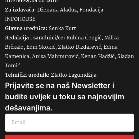
Interview.ba od 2016
Za izdavača:
Dženana Alađuz, Fondacija
INFOHOUSE
Glavna urednica:
Senka
Kurt
Redakcija i saradnici/ce:
Rubina Čengić, Milica
Brčkalo, Edin Skokić, Zlatko Dizdarević, Edina
Kamenica, Anisa Mahmutović, Kenan Hadžić, Slađan
Tomić
Tehnički urednik:
Zlatko Lagumdžija
Prijavite se na naš Newsletter i
budite uvijek u toku sa najnovijim
dešavanjima.