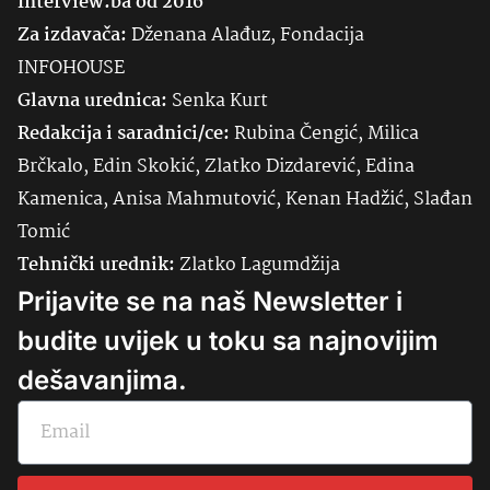
Interview.ba od 2016
Za izdavača:
Dženana Alađuz, Fondacija
INFOHOUSE
Glavna urednica:
Senka
Kurt
Redakcija i saradnici/ce:
Rubina Čengić, Milica
Brčkalo, Edin Skokić, Zlatko Dizdarević, Edina
Kamenica, Anisa Mahmutović, Kenan Hadžić, Slađan
Tomić
Tehnički urednik:
Zlatko Lagumdžija
Prijavite se na naš Newsletter i
budite uvijek u toku sa najnovijim
dešavanjima.