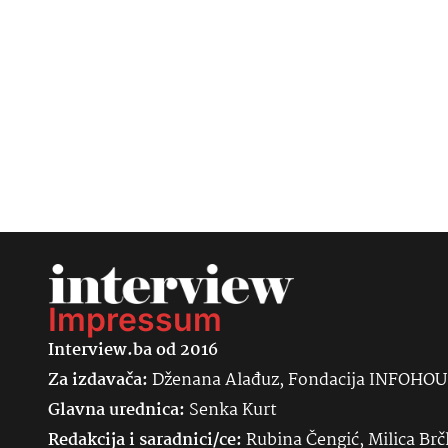
Impressum
Interview.ba od 2016
Za izdavača:
Dženana Alađuz, Fondacija INFOHO
Glavna urednica:
Senka
Kurt
Redakcija i saradnici/ce:
Rubina Čengić, Milica Brč