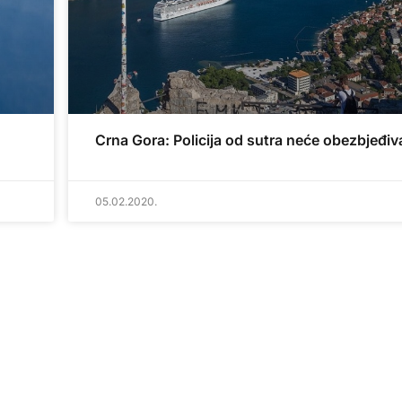
Crna Gora: Policija od sutra neće obezbjeđivati
05.02.2020.