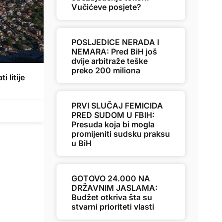
Vučićeve posjete?
POSLJEDICE NERADA I
NEMARA: Pred BiH još
dvije arbitraže teške
preko 200 miliona
 litije
PRVI SLUČAJ FEMICIDA
PRED SUDOM U FBIH:
Presuda koja bi mogla
promijeniti sudsku praksu
u BiH
GOTOVO 24.000 NA
DRŽAVNIM JASLAMA:
Budžet otkriva šta su
stvarni prioriteti vlasti