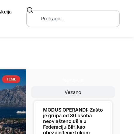
kcija
Najnovije
TEME
Vezano
MODUS OPERANDI: Zašto
je grupa od 30 osoba
neovlašteno ušla u
Federaciju BiH kao
obezbjeđenje tokom