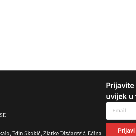
Prijavit
uvijek u
USE
Prijavi
kalo, Edin Skokić, Zlatko Dizdarević, Edina