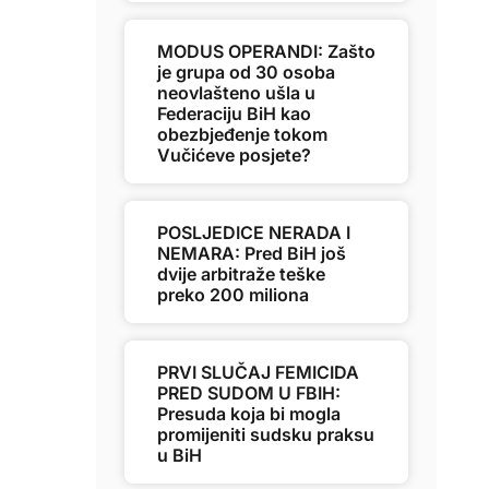
MODUS OPERANDI: Zašto
je grupa od 30 osoba
neovlašteno ušla u
Federaciju BiH kao
obezbjeđenje tokom
Vučićeve posjete?
POSLJEDICE NERADA I
NEMARA: Pred BiH još
dvije arbitraže teške
preko 200 miliona
PRVI SLUČAJ FEMICIDA
PRED SUDOM U FBIH:
Presuda koja bi mogla
promijeniti sudsku praksu
u BiH