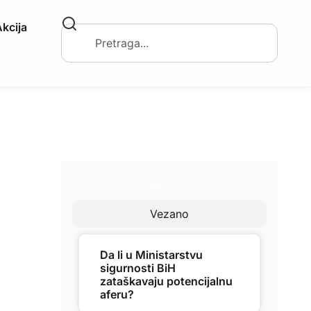
kcija
Najnovije
Vezano
Da li u Ministarstvu
sigurnosti BiH
zataškavaju potencijalnu
aferu?