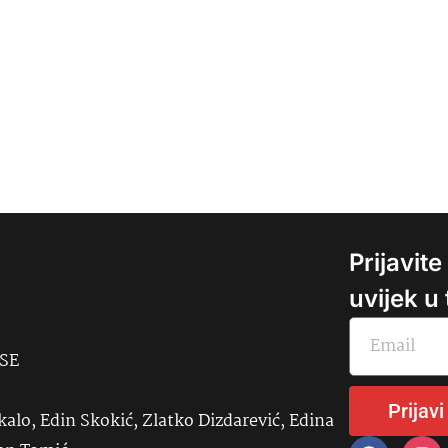
Prijavit
uvijek u
USE
Prijavi
kalo, Edin Skokić, Zlatko Dizdarević, Edina