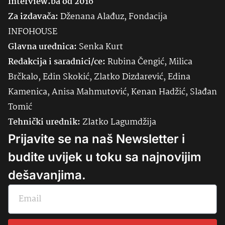
Interview.ba od 2016
Za izdavača:
Dženana Alađuz, Fondacija
INFOHOUSE
Glavna urednica:
Senka
Kurt
Redakcija i saradnici/ce:
Rubina Čengić, Milica
Brčkalo, Edin Skokić, Zlatko Dizdarević, Edina
Kamenica, Anisa Mahmutović, Kenan Hadžić, Slađan
Tomić
Tehnički urednik:
Zlatko Lagumdžija
Prijavite se na naš Newsletter i
budite uvijek u toku sa najnovijim
dešavanjima.