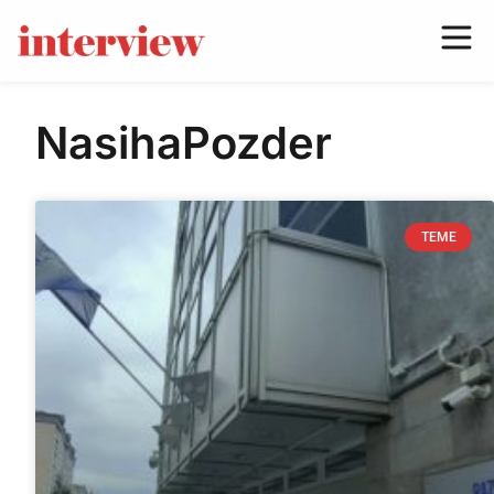
NasihaPozder
TEME