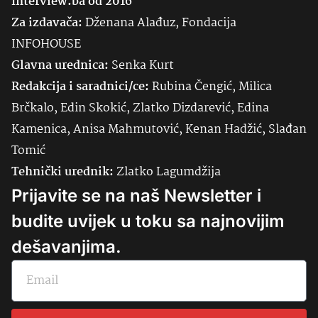
Interview.ba od 2016
Za izdavača:
Dženana Alađuz, Fondacija
INFOHOUSE
Glavna urednica:
Senka
Kurt
Redakcija i saradnici/ce:
Rubina Čengić, Milica
Brčkalo, Edin Skokić, Zlatko Dizdarević, Edina
Kamenica, Anisa Mahmutović, Kenan Hadžić, Slađan
Tomić
Tehnički urednik:
Zlatko Lagumdžija
Prijavite se na naš Newsletter i
budite uvijek u toku sa najnovijim
dešavanjima.