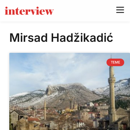
Mirsad Hadžikadić
TEME