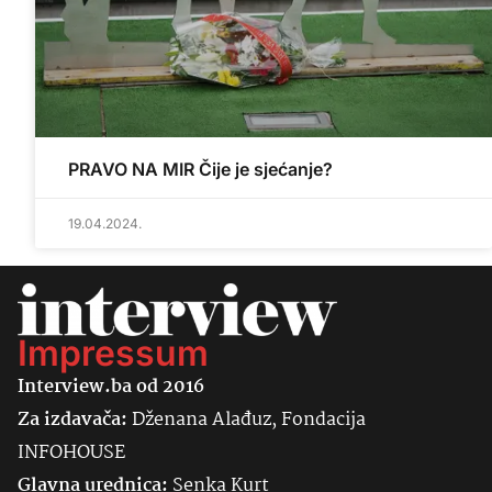
PRAVO NA MIR Čije je sjećanje?
19.04.2024.
Impressum
Interview.ba od 2016
Za izdavača:
Dženana Alađuz, Fondacija
INFOHOUSE
Glavna urednica:
Senka
Kurt