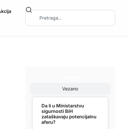
kcija
Najnovije
Vezano
Da li u Ministarstvu
sigurnosti BiH
zataškavaju potencijalnu
aferu?