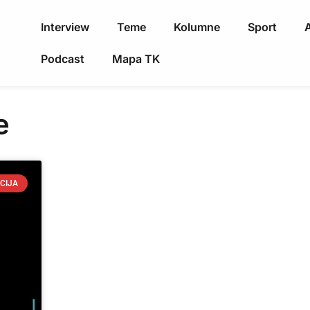
Interview
Teme
Kolumne
Sport
A
Podcast
Mapa TK
e
CIJA