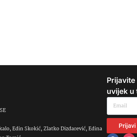
Prijavit
uvijek u
USE
Prijavi
kalo, Edin Skokić, Zlatko Dizdarević, Edina