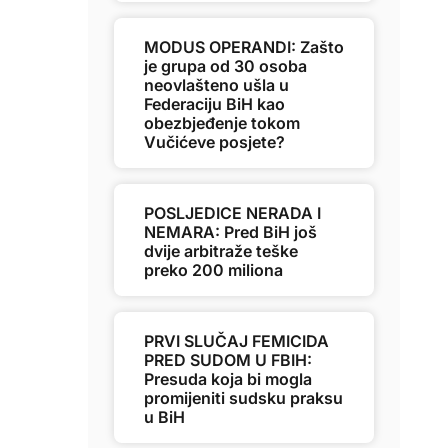
MODUS OPERANDI: Zašto
je grupa od 30 osoba
neovlašteno ušla u
Federaciju BiH kao
obezbjeđenje tokom
Vučićeve posjete?
POSLJEDICE NERADA I
NEMARA: Pred BiH još
dvije arbitraže teške
preko 200 miliona
PRVI SLUČAJ FEMICIDA
PRED SUDOM U FBIH:
Presuda koja bi mogla
promijeniti sudsku praksu
u BiH