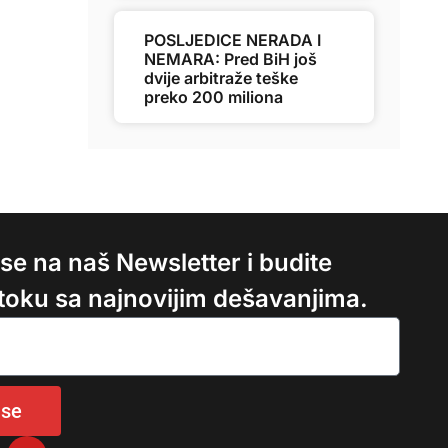
POSLJEDICE NERADA I
NEMARA: Pred BiH još
dvije arbitraže teške
preko 200 miliona
e se na naš Newsletter i budite
 toku sa najnovijim dešavanjima.
 se