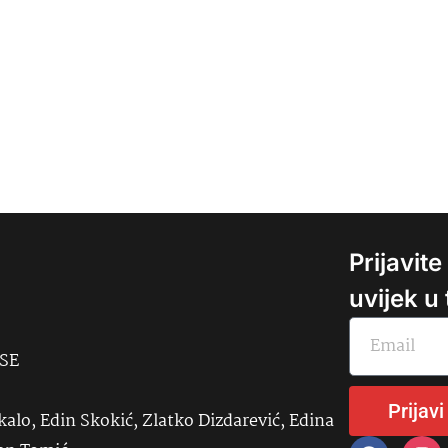
Prijavit
uvijek u
USE
Prijavi
kalo, Edin Skokić, Zlatko Dizdarević, Edina