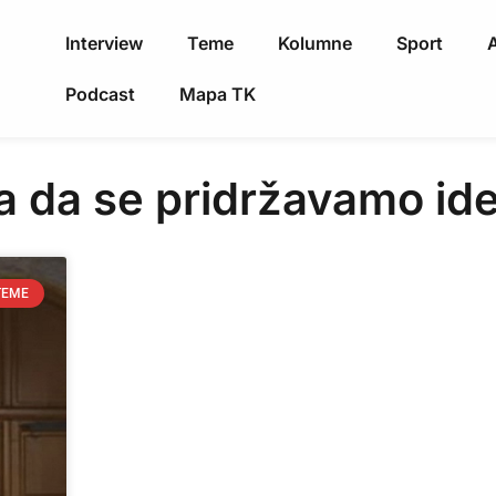
Interview
Teme
Kolumne
Sport
A
Podcast
Mapa TK
ka da se pridržavamo ide
TEME