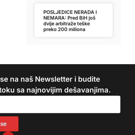
POSLJEDICE NERADA I
NEMARA: Pred BiH još
dvije arbitraže teške
preko 200 miliona
e se na naš Newsletter i budite
 toku sa najnovijim dešavanjima.
 se