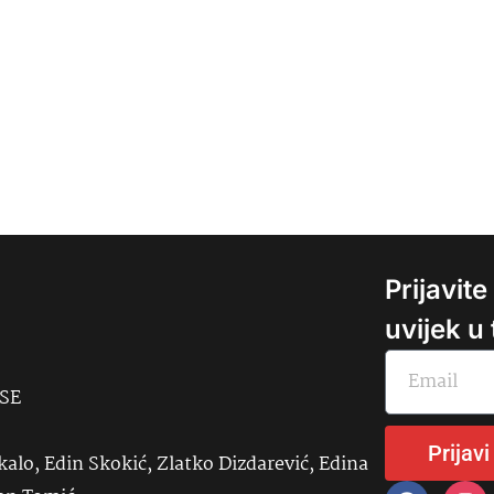
Prijavit
uvijek u
USE
Prijavi
kalo, Edin Skokić, Zlatko Dizdarević, Edina