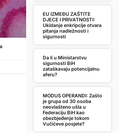
EU IZMEĐU ZAŠTITE
DJECE I PRIVATNOSTI:
Ukidanje enkripcije otvara
pitanja nadležnosti i
sigurnosti
na
Da li u Ministarstvu
sigurnosti BiH
zataškavaju potencijalnu
aferu?
MODUS OPERANDI: Zašto
je grupa od 30 osoba
neovlašteno ušla u
Federaciju BiH kao
obezbjeđenje tokom
Vučićeve posjete?